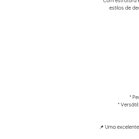
Com estrutura e
estilos de d
* P
* Versát
📌 Uma excelent