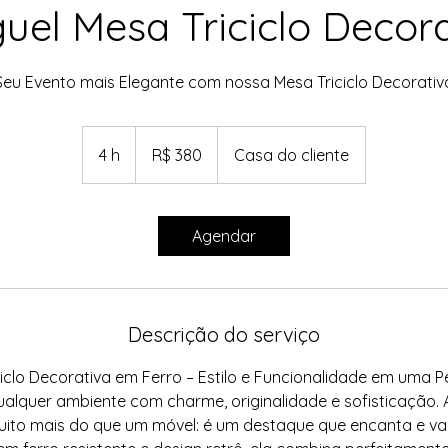
uel Mesa Triciclo Decor
Seu Evento mais Elegante com nossa Mesa Triciclo Decorativ
380
Reais
4 h
4
R$ 380
Casa do cliente
brasileiros
h
Agendar
Descrição do serviço
iclo Decorativa em Ferro – Estilo e Funcionalidade em uma 
alquer ambiente com charme, originalidade e sofisticação. A
uito mais do que um móvel: é um destaque que encanta e val