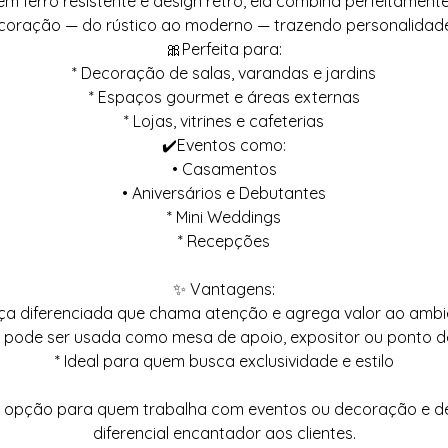
m ferro resistente e design retrô, ela combina perfeitament
ecoração — do rústico ao moderno — trazendo personalidade
🎀Perfeita para:
* Decoração de salas, varandas e jardins
* Espaços gourmet e áreas externas
* Lojas, vitrines e cafeterias
✔️Eventos como:
• Casamentos
• Aniversários e Debutantes
* Mini Weddings
* Recepções
✨ Vantagens:
eça diferenciada que chama atenção e agrega valor ao ambi
il: pode ser usada como mesa de apoio, expositor ou ponto d
* Ideal para quem busca exclusividade e estilo
e opção para quem trabalha com eventos ou decoração e de
diferencial encantador aos clientes.