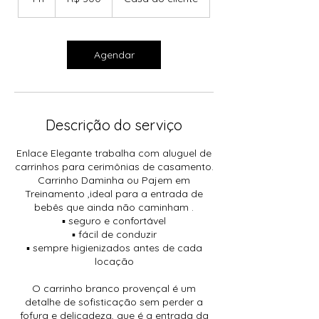
brasileiros
h
Agendar
Descrição do serviço
Enlace Elegante trabalha com aluguel de
carrinhos para cerimônias de casamento.
Carrinho Daminha ou Pajem em
Treinamento ,ideal para a entrada de
bebês que ainda não caminham .
▪️ seguro e confortável
▪️ fácil de conduzir
▪ sempre higienizados antes de cada
locação
O carrinho branco provençal é um
detalhe de sofisticação sem perder a
fofura e delicadeza, que é a entrada da