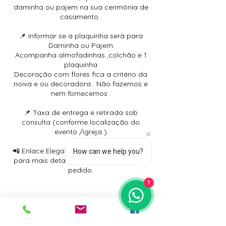
daminha ou pajem na sua cerimônia de
casamento .
📌 Informar se a plaquinha será para
Daminha ou Pajem
Acompanha almofadinhas ,colchão e 1
plaquinha
Decoração com flores fica a critério da
noiva e ou decoradora . Não fazemos e
nem fornecemos .
📌 Taxa de entrega e retirada sob
consulta (conforme localização do
evento /igreja )
📲 Enlace Elegante aguarda seu contato
How can we help you?
para mais detalhes e finalização do seu
pedido.
1