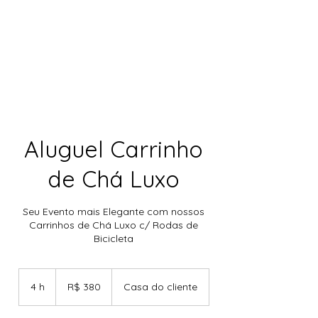
Aluguel Carrinho
de Chá Luxo
Seu Evento mais Elegante com nossos
Carrinhos de Chá Luxo c/ Rodas de
Bicicleta
380
Reais
4 h
4
R$ 380
Casa do cliente
brasileiros
h