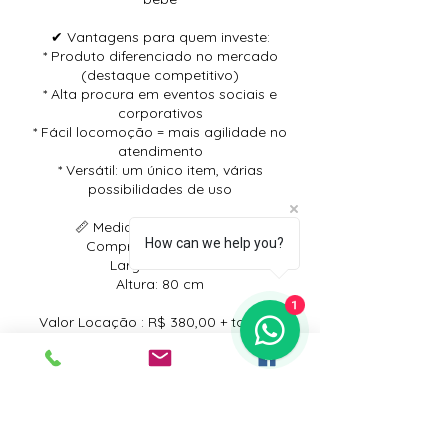
✔ Vantagens para quem investe:
* Produto diferenciado no mercado
(destaque competitivo)
* Alta procura em eventos sociais e
corporativos
* Fácil locomoção = mais agilidade no
atendimento
* Versátil: um único item, várias
possibilidades de uso
📏 Medidas aproximadas:
How can we help you?
Comprimento: 100 cm
Largura: 60 cm
Altura: 80 cm
1
Valor Locação : R$ 380,00 + taxa de
entrega e retirada
Valor calculado conforme a localização
📲 Enlace Elegante aguarda seu contato
para mais informações e finalização do
seu pedido